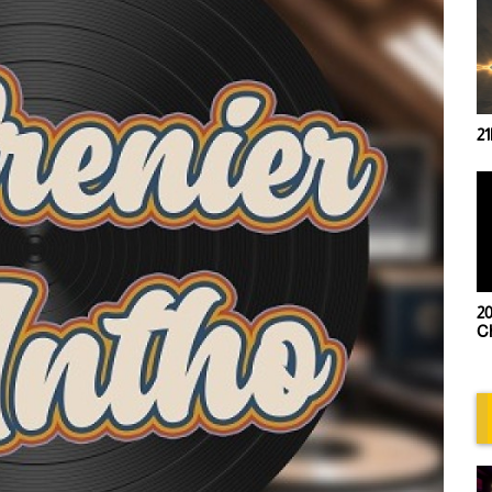
21
20
Ch