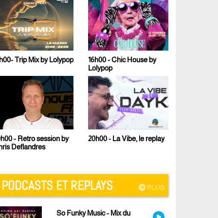
h00- Trip Mix by Lolypop
16h00 - Chic House by
17h00 - Le 
Lolypop
Malcom B
h00 - Retro session by
23h00 - Te
20h00 - La Vibe, le replay
ris Deflandres
PODCASTS ET REPLAYS
PLUS
So Funky Music - Mix du