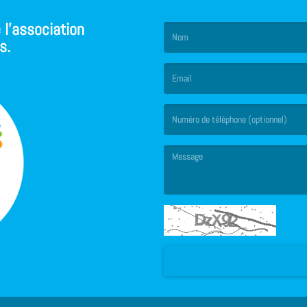
 l'association
s.
(Le nom est obligatoire. )
(L’email est obligatoire. )
(Le message est obligatoire. )