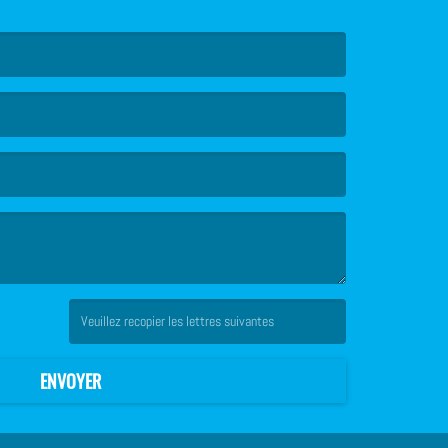
(Captcha invalide. )
ENVOYER