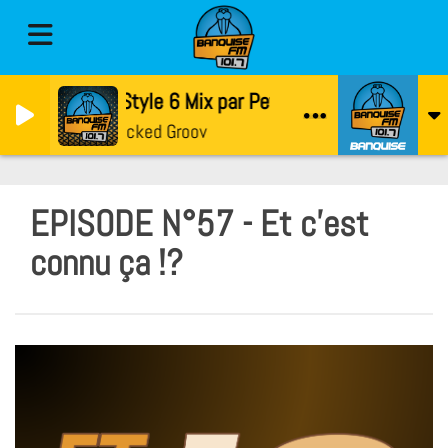
3Style 6 Mix par PetonDji
Locked Groov
EPISODE N°57 - Et c'est
connu ça !?