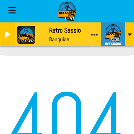
Retro Session par Chris Deflandre
Banquise
404