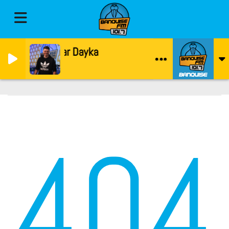
La Vibe par Dayka
Banquise
404