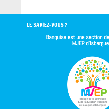
LE SAVIEZ-VOUS ?
Banquise est une section de
MJEP d'Isbergue