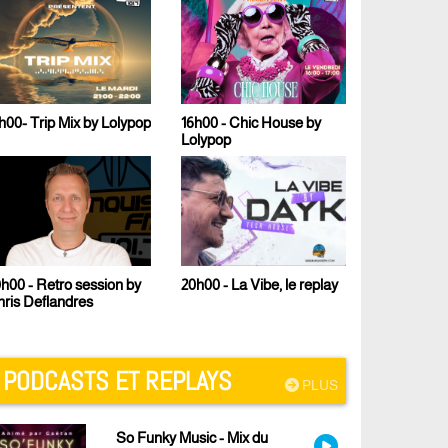
 by Lolypop
16h00 - Chic House by
17h00 - Le Fresh Mix de
Lolypop
Malcom B
ession by
23h00 - Techno Sound
20h00 - La Vibe, le replay
s
PODCASTS ET REPLAYS
PLUS
So Funky Music - Mix du