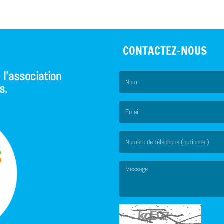
CONTACTEZ-NOUS
 l'association
s.
(Le nom est obligatoire. )
(L’email est obligatoire. )
(Le message est obligatoire. )