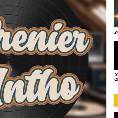
21
20
Ch