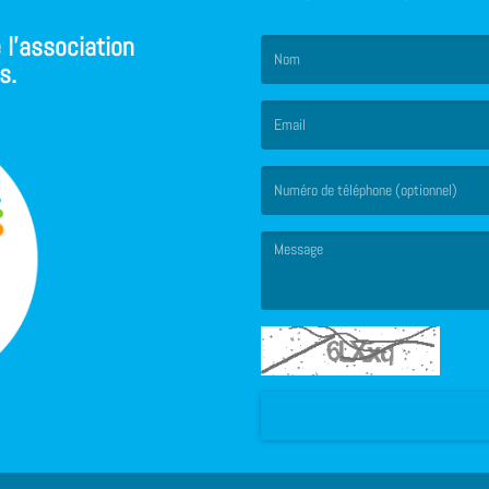
 l'association
s.
(Le nom est obligatoire. )
(L’email est obligatoire. )
(Le message est obligatoire. )