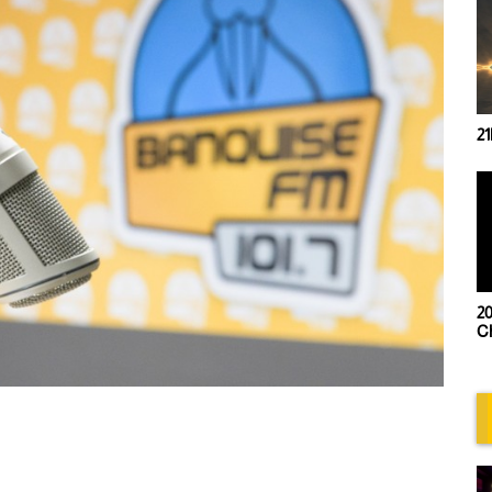
21h00- Trip Mix by Loly
20h00 - Retro session 
Chris Deflandres