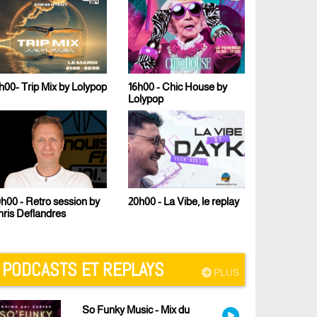
pop
16h00 - Chic House by
17h00 - Le Fresh Mix de
Lolypop
Malcom B
by
23h00 - Techno Sound
20h00 - La Vibe, le replay
PODCASTS ET REPLAYS
PLUS
So Funky Music - Mix du