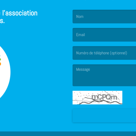
 l'association
s.
(Le nom est obligatoire. )
(L’email est obligatoire. )
(Le message est obligatoire. )