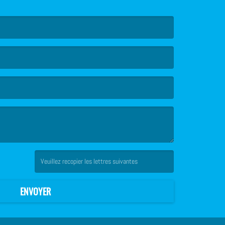
(Captcha invalide. )
ENVOYER