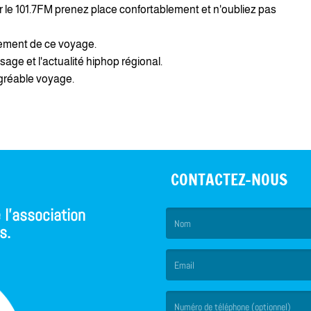
 le 101.7FM prenez place confortablement et n'oubliez pas
nement de ce voyage.
sage et l'actualité hiphop régional.
gréable voyage.
CONTACTEZ-NOUS
 l'association
s.
(Le nom est obligatoire. )
(L’email est obligatoire. )