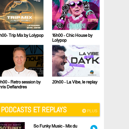
h00- Trip Mix by Lolypop
16h00 - Chic House by
17h00 - Le 
Lolypop
Malcom B
h00 - Retro session by
23h00 - Te
20h00 - La Vibe, le replay
ris Deflandres
PODCASTS ET REPLAYS
PLUS
So Funky Music - Mix du