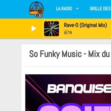
LA RADIO
GRILLE DE
Rave-O (Original Mix)
IÃ?N
So Funky Music - Mix d