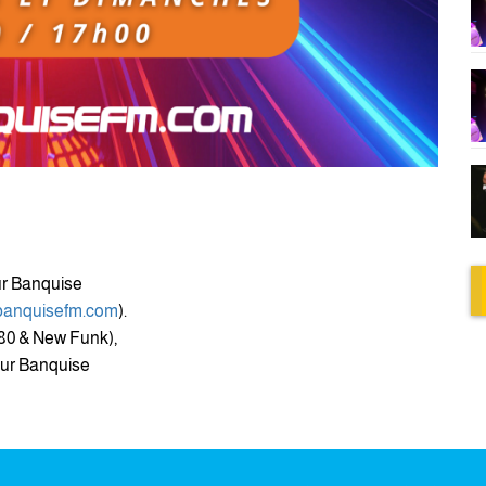
sur Banquise
banquisefm.com
).
80 & New Funk),
sur Banquise