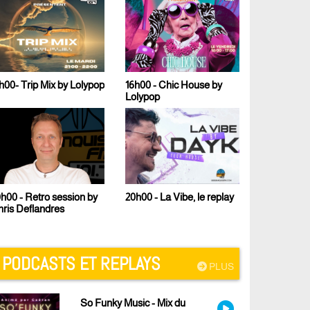
h00- Trip Mix by Lolypop
16h00 - Chic House by
17h00 - Le 
Lolypop
Malcom B
h00 - Retro session by
23h00 - Te
20h00 - La Vibe, le replay
ris Deflandres
PODCASTS ET REPLAYS
PLUS
So Funky Music - Mix du