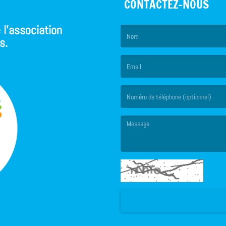
CONTACTEZ-NOUS
 l'association
s.
(Le nom est obligatoire. )
(L’email est obligatoire. )
(Le message est obligatoire. )