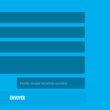
(Captcha invalide. )
ENVOYER