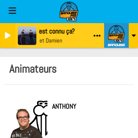
Et! C'est connu ça?
Antho et Damien
Animateurs
ANTHONY