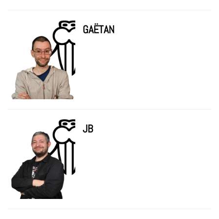
GAËTAN
JB