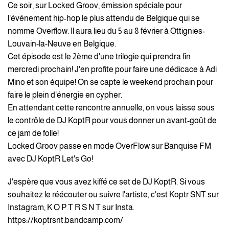
Ce soir, sur Locked Groov, émission spéciale pour
l'événement hip-hop le plus attendu de Belgique qui se
nomme Overflow. Il aura lieu du 5 au 8 février à Ottignies-
Louvain-la-Neuve en Belgique.
Cet épisode est le 2ème d'une trilogie qui prendra fin
mercredi prochain! J'en profite pour faire une dédicace à Adi
Mino et son équipe! On se capte le weekend prochain pour
faire le plein d'énergie en cypher.
En attendant cette rencontre annuelle, on vous laisse sous
le contrôle de DJ KoptR pour vous donner un avant-goût de
ce jam de folle!
Locked Groov passe en mode OverFlow sur Banquise FM
avec DJ KoptR Let's Go!
J'espère que vous avez kiffé ce set de DJ KoptR. Si vous
souhaitez le réécouter ou suivre l'artiste, c'est Koptr SNT sur
Instagram, K O P T R S N T sur Insta.
https://koptrsnt.bandcamp.com/