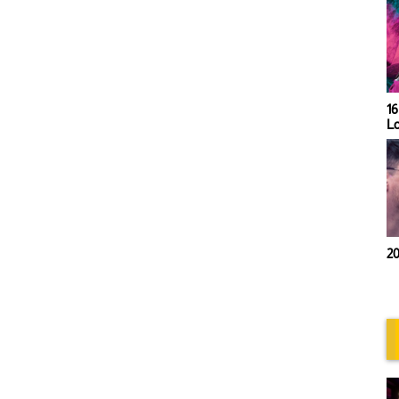
21h00- Trip Mix by Lolypop
16
L
20h00 - Retro session by
20
Chris Deflandres