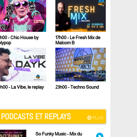
h00 - Chic House by
17h00 - Le Fresh Mix de
olypop
Malcom B
23h00 - Techno Sound
h00 - La Vibe, le replay
PODCASTS ET REPLAYS
PLUS
So Funky Music - Mix du