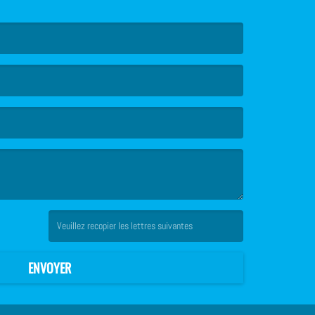
(Captcha invalide. )
ENVOYER