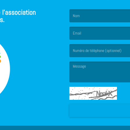
 l'association
s.
(Le nom est obligatoire. )
(L’email est obligatoire. )
(Le message est obligatoire. )