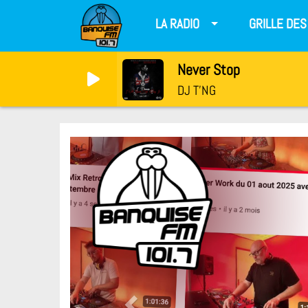
LA RADIO
GRILLE DE
Never Stop
DJ T'NG
Previous