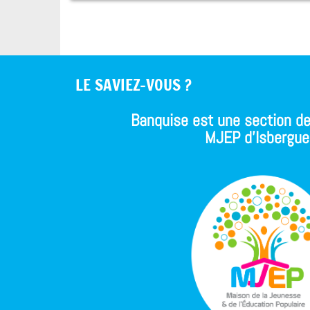
LE SAVIEZ-VOUS ?
Banquise est une section de
MJEP d'Isbergue