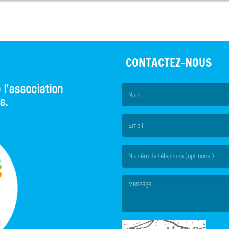
CONTACTEZ-NOUS
 l'association
s.
(Le nom est obligatoire. )
(L’email est obligatoire. )
(Le message est obligatoire. )