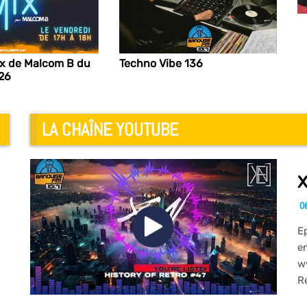
ix de Malcom B du
Techno Vibe 136
026
LA CHAÎNE YOUTUBE
X
06
E
e
w
R