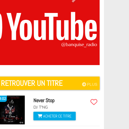
RETROUVER UN TITRE
PLUS
8:02
Never Stop
DJ T'NG
ACHETER CE TITRE