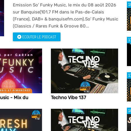
1
Emission So' Funky Music, le mix du 08 août 2026
sur Banquise(101.7 FM dans le Pas-de-Calais
(France), DAB+ & banquisefm.com).So' Funky Music
(Classics / Rares Funk & Groove 80...
ECOUTER LE PODCAST
1
1
usic - Mix du
Techno Vibe 137
1