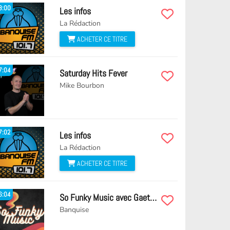
8:00
Les infos
La Rédaction
ACHETER CE TITRE
7:04
Saturday Hits Fever
Mike Bourbon
7:02
Les infos
La Rédaction
ACHETER CE TITRE
6:04
So Funky Music avec Gaetan
Banquise