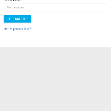
(Le mot de passe est obligatoire)
SE CONNECTER
Mot de passe oublié ?