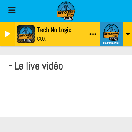
Tech No Logic
COX
- Le live vidéo