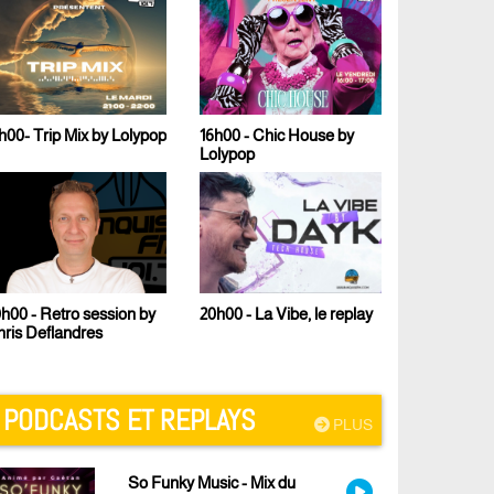
16h00 - Chic House by
17h00 - Le Fresh Mix de
Lolypop
Malcom B
23h00 - Techno Sound
20h00 - La Vibe, le replay
PODCASTS ET REPLAYS
PLUS
So Funky Music - Mix du