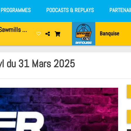
S PROGRAMMES
PODCASTS & REPLAYS
PARTENAI
Cigarettes & Alcohol (Sawmills Outtake)
Banquise
tyl du 31 Mars 2025