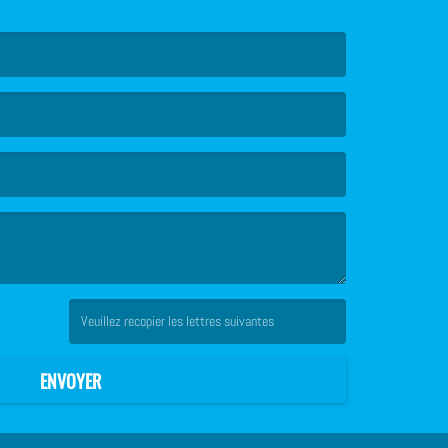
(Captcha invalide. )
ENVOYER