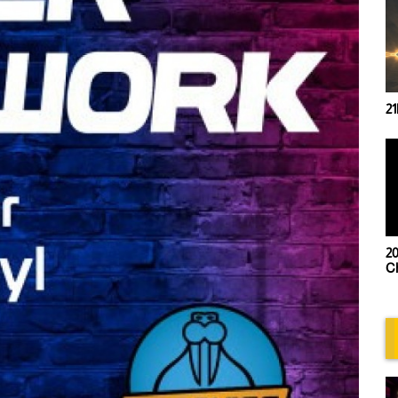
21h00- Trip Mix by Lolypop
20h00 - Retro session by
Chris Deflandres