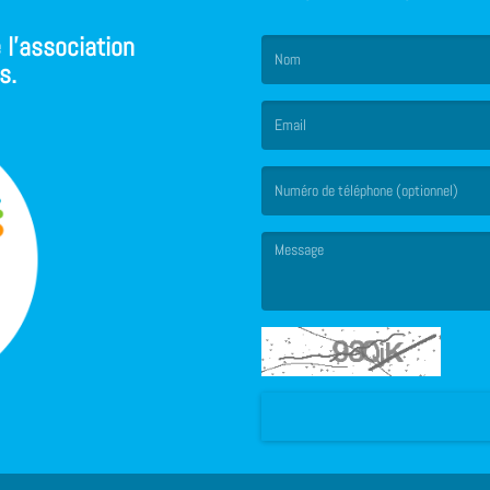
 l'association
s.
(Le nom est obligatoire. )
(L’email est obligatoire. )
(Le message est obligatoire. )