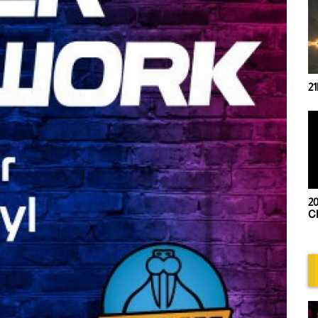
21
20
Ch