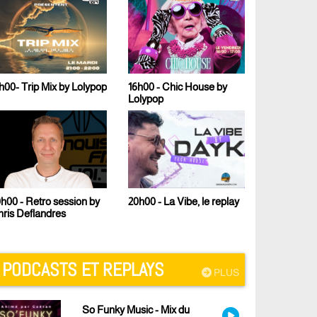
h00- Trip Mix by Lolypop
16h00 - Chic House by
17h00 - Le 
Lolypop
Malcom B
h00 - Retro session by
23h00 - Te
20h00 - La Vibe, le replay
ris Deflandres
PODCASTS ET REPLAYS
PLUS
So Funky Music - Mix du