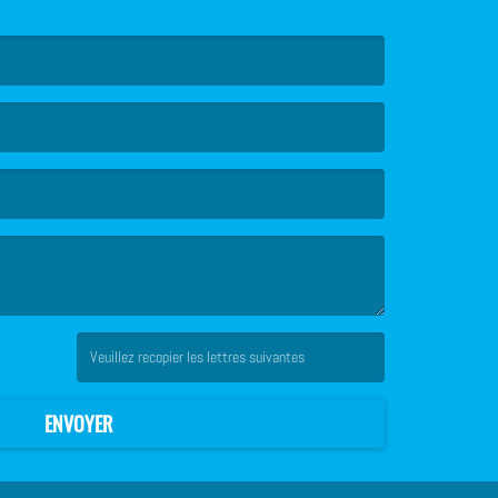
(Captcha invalide. )
ENVOYER