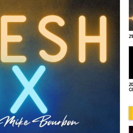
21h00- Trip Mix by Lolypop
20h00 - Retro session by
Chris Deflandres