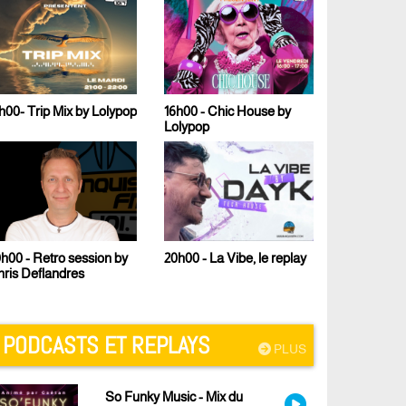
16h00 - Chic House by
17h00 - Le Fresh Mix de
Lolypop
Malcom B
23h00 - Techno Sound
20h00 - La Vibe, le replay
PODCASTS ET REPLAYS
PLUS
So Funky Music - Mix du