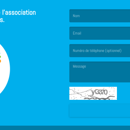
 l'association
s.
(Le nom est obligatoire. )
(L’email est obligatoire. )
(Le message est obligatoire. )