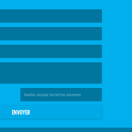
(Captcha invalide. )
ENVOYER