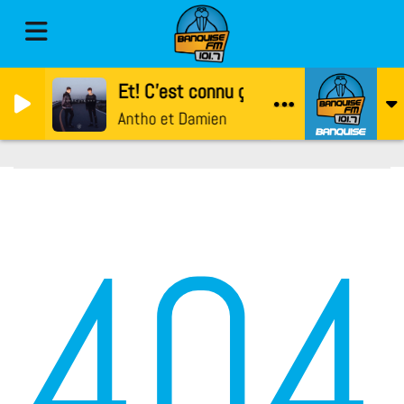
Et! C'est connu ça?
Antho et Damien
404