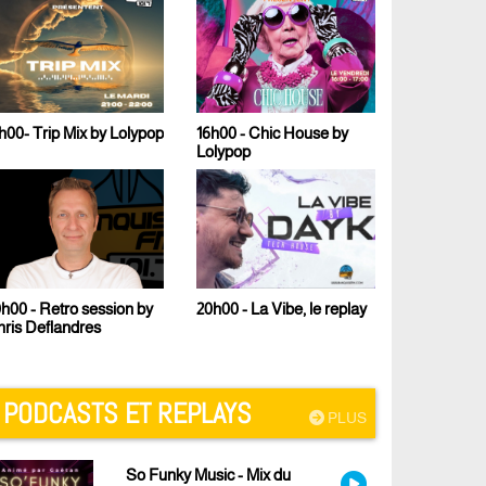
 by Lolypop
16h00 - Chic House by
17h00 - Le Fresh Mix de
Lolypop
Malcom B
ession by
23h00 - Techno Sound
20h00 - La Vibe, le replay
s
PODCASTS ET REPLAYS
PLUS
So Funky Music - Mix du