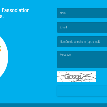
 l'association
s.
(Le nom est obligatoire. )
(L’email est obligatoire. )
(Le message est obligatoire. )