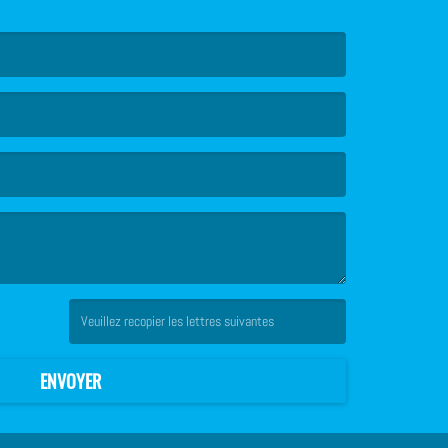
(Captcha invalide. )
ENVOYER