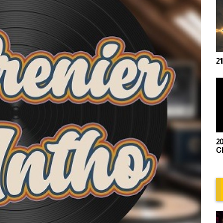
21h00- Trip Mix
20h00 - Retro s
Chris Deflandre