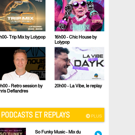
h00- Trip Mix by Lolypop
16h00 - Chic House by
17h00 - Le 
Lolypop
Malcom B
h00 - Retro session by
23h00 - Te
20h00 - La Vibe, le replay
ris Deflandres
PODCASTS ET REPLAYS
PLUS
So Funky Music - Mix du