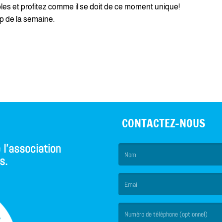
les et profitez comme il se doit de ce moment unique!
op de la semaine.
CONTACTEZ-NOUS
 l'association
s.
(Le nom est obligatoire. )
(L’email est obligatoire. )