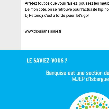
Arrêtez tout ce que vous faisiez, poussez les meub
De mon côté, on se retrouve pour l'actualité hip-h
Dj Petondji, c'est à toi de jouer, let's go!
www.tribusansissue.fr
LE SAVIEZ-VOUS ?
Banquise est une section de
MJEP d'Isbergue