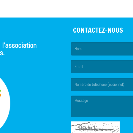
CONTACTEZ-NOUS
 l'association
s.
(Le nom est obligatoire. )
(L’email est obligatoire. )
(Le message est obligatoire. )