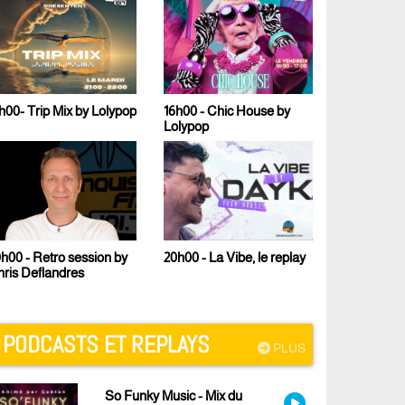
h00- Trip Mix by Lolypop
16h00 - Chic House by
17h00 - Le 
Lolypop
Malcom B
h00 - Retro session by
23h00 - Te
20h00 - La Vibe, le replay
ris Deflandres
PODCASTS ET REPLAYS
PLUS
So Funky Music - Mix du