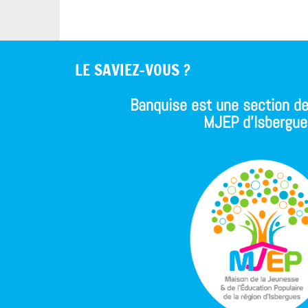
LE SAVIEZ-VOUS ?
Banquise est une section de
MJEP d'Isbergue