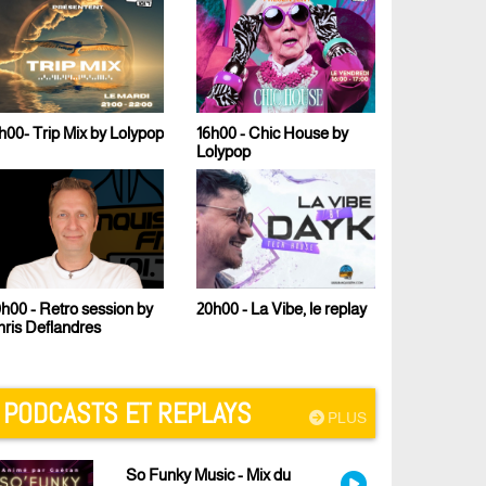
h00- Trip Mix by Lolypop
16h00 - Chic House by
17h00 - Le 
Lolypop
Malcom B
h00 - Retro session by
23h00 - Te
20h00 - La Vibe, le replay
ris Deflandres
PODCASTS ET REPLAYS
PLUS
So Funky Music - Mix du