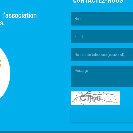
CONTACTEZ-NOUS
 l'association
s.
(Le nom est obligatoire. )
(L’email est obligatoire. )
(Le message est obligatoire. )