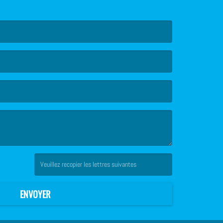
(Captcha invalide. )
ENVOYER